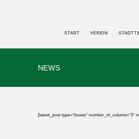
START
VEREIN
STADTTE
NEWS
[latest_post type=“boxes“ number_of_colums=“3″ 