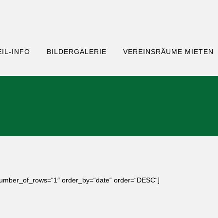
IL-INFO
BILDERGALERIE
VEREINSRÄUME MIETEN
number_of_rows=“1″ order_by=“date“ order=“DESC“]